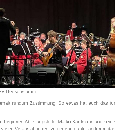
 TSV Heusenstamm.
erhält rundum Zustimmung. So etwas hat auch das für
aße beginnen Abteilungsleiter Marko Kaufmann und seine
it vielen Veranstaltungen, zu denenen unter anderem das