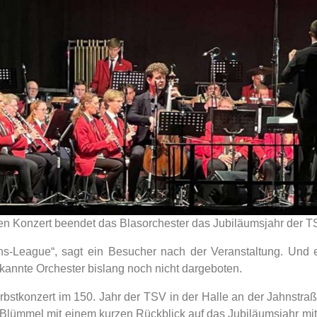
ten Konzert beendet das Blasorchester das Jubiläumsjahr der
-League“, sagt ein Besucher nach der Veranstaltung. Und 
annte Orchester bislang noch nicht dargeboten.
erbstkonzert im 150. Jahr der TSV in der Halle an der Jahnstr
le Blümmel mit einem kurzen Rückblick auf das Jubiläumsjahr m