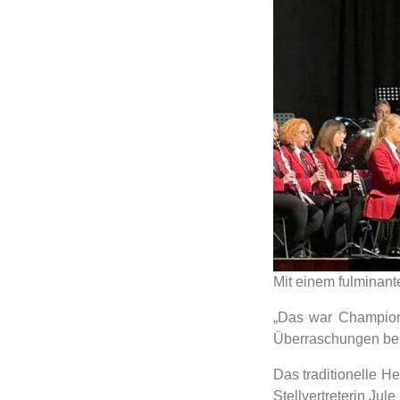
Mit einem fulminan
„Das war Champions
Überraschungen bek
Das traditionelle H
Stellvertreterin Ju