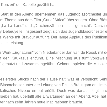
 Konzert“ der Kapelle gezählt hat.
Start in den Abend übernehmen das Jugendblasorchester und
em Thema aus dem Film „Out of Africa“ überzeugen. Ohne Bläs
„La La Land“ und „Drachenzähmen leicht gemacht“. Dazwisc
 Deleruyelle. Insgesamt zeigt sich das Jugendblasorchester ei
e Werke mit Bravour aufführt. Der lange Applaus des Publikum
tolle Leistung.
s Werk „Signaturen“ vom Niederländer Jan van de Roost, mit 
 den Kaukasus entführt. Eine Mischung aus fünf Volksweis
 genutzt und zusammengeführt. Gekonnt spielen die Musike
s ersten Stücks nach der Pause hält, was er verspricht: Sehr
lasorchester unter der Leitung von Phillip Bräutigam anstimmt.
kalisches Niveau erneut erfüllt. Doch was danach folgt, n
geben hat, übertrifft alle Erwartungen an den Abend. Abel hat
ster nach zehn Jahren neue Inspirationen braucht.