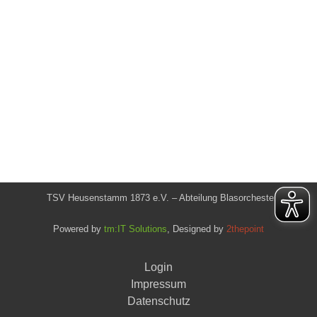
TSV Heusenstamm 1873 e.V. – Abteilung Blasorchester
Powered by
tm:IT Solutions
, Designed by
2thepoint
Login
Impressum
Datenschutz