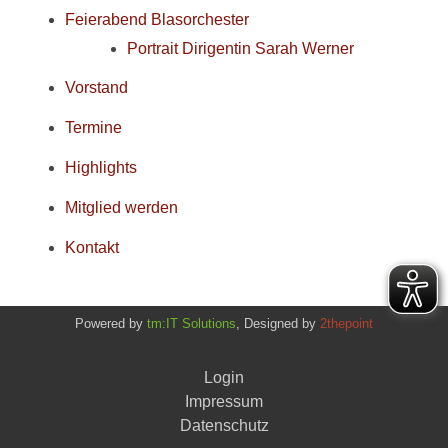
Feierabend Blasorchester
Portrait Dirigentin Sarah Werner
Vorstand
Termine
Highlights
Mitglied werden
Kontakt
TSV Heusenstamm 1873 e.V. – Abteilung Blasorchester
Powered by
tm:IT Solutions
, Designed by
2thepoint
Login
Impressum
Datenschutz