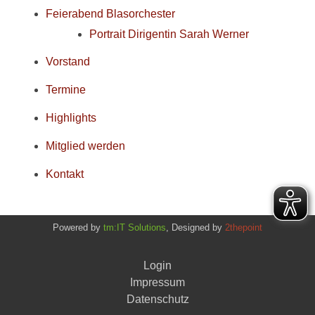
Feierabend Blasorchester
Portrait Dirigentin Sarah Werner
Vorstand
Termine
Highlights
Mitglied werden
Kontakt
TSV Heusenstamm 1873 e.V. – Abteilung Blasorchester
Powered by
tm:IT Solutions
, Designed by
2thepoint
Login
Impressum
Datenschutz