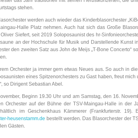
ster das Jahr traditionell mit seinen Herbstkonzerten, die un
rtstags stehen.
sorchester werden auch wieder das Kinderblasorchester „KiBo
ingau-Halle Platz nehmen. Auch hat sich das Große Blasor
Oliver Siefert, seit 2019 Soloposaunist des hr-Sinfonieorches
Posaune an der Hochschule für Musik und Darstellende Kunst i
ster den zweiten Satz aus John de Meijs „T-Bone Concerto“ s
len.
erem Orchester ja immer gern etwas Neues aus. So auch in die
oposaunisten eines Spitzenorchesters zu Gast haben, freut mic
, so Dirigent Sebastian Abel.
November, Beginn 19.30 Uhr und am Samstag, den 16. Novembe
en Orchester auf der Bühne der TSV-Maingau-Halle in der Ja
rhältlich im Geschenkhaus Kämmerer (Frankfurterstr. 19). 
ster-heusenstamm.de
bestellt werden. Das Blasorchester der T
len Gästen.