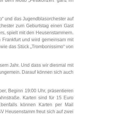
ter dem Motto „Festkonzert“ ganz im
“ und das Jugendblasorchester auf
chester zum Geburtstag einen Gast
ters, spielt mit den Heusenstammern.
n Frankfurt und wird gemeinsam mit
owie das Stück „Trombonissimo“ von
sem Jahr. Und dass wir diesmal mit
h ungemein. Darauf können sich auch
r, Beginn 19:00 Uhr, präsentieren
hnstraße. Karten sind für 15 Euro
Ebenfalls können Karten per Mail
SV Heusenstamm freut sich auf zwei