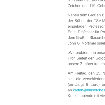
Nun beendet das Orche
Zeichen des 110. Gebu
Neben dem Großen Bla
der Bühne der TSV-Ma
eingeladen: Professor 
Er ist Professor für 
dem Großen Blasorche
John G. Mortimer spie
„Wir probieren in uns
Prof. Siefert den Sol
unsere Zuhörer freuen“
Am Freitag, den 15. 
sich die verschieden
(ermäßigt 8 Euro) e
an
karten@blasorche
Konzertabende mit vie