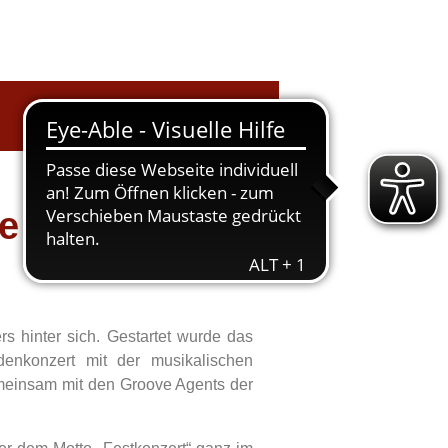
re
s hinter sich. Gestartet wurde das
enkonzert mit der musikalischen
meinsam mit den Groove Agents der